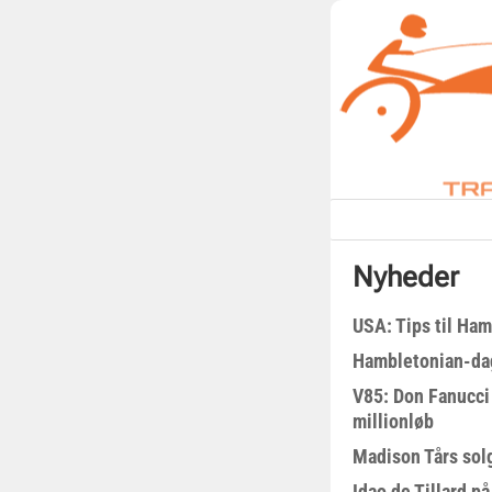
Nyheder
USA: Tips til Ha
Hambletonian-da
V85: Don Fanucci 
millionløb
Madison Tårs sol
Idao de Tillard på