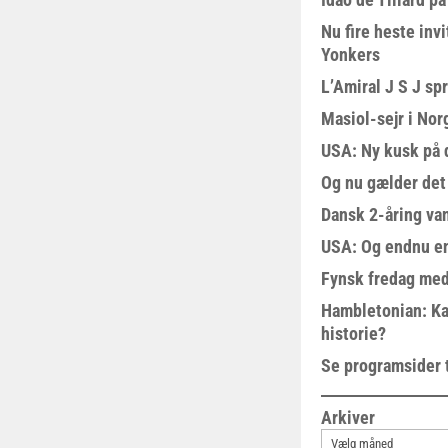
Nu fire heste invi
Yonkers
L’Amiral J S J sp
Masiol-sejr i Nor
USA: Ny kusk på
Og nu gælder det
Dansk 2-åring van
USA: Og endnu en
Fynsk fredag med
Hambletonian: Ka
historie?
Se programsider 
Arkiver