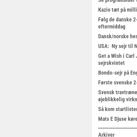
Kazio tæt på milli
Følg de danske 2-
eftermiddag
Dansk/norske hes
USA: Ny sejr til 
Get a Wish i Car
sejrskvintet
Bondo-sejr på En
Første svenske 2-
Svensk travtræne
øjeblikkelig virk
Så kom startliste
Mats E Djuse køre
Arkiver