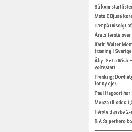
Så kom startliste
Mats E Djuse køre
Tæt på udsolgt af
Årets første sven
Karin Walter Mom
træning i Sverige
Åby: Get a Wish –
voltestart
Frankrig: Dowhat
for ny ejer.
Paul Hagoort har 
Menza til odds 1
Første danske 2-å
B A Superhero kom