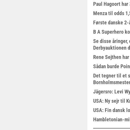
Paul Hagoort har 
Menza til odds 1
Første danske 2-å
B A Superhero kom
Se disse åringer,
Derbyauktionen d
Rene Sejthen har f
Sådan burde Poin
Det tegner til e
Bornholmsmeste
Jägersro: Levi W
USA: Ny sejr til 
USA: Fin dansk l
Hambletonian-mi