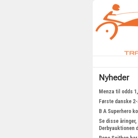
Nyheder
Menza til odds 1
Første danske 2-å
B A Superhero kom
Se disse åringer,
Derbyauktionen 
Rene Sejthen har 