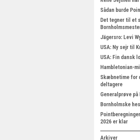
Sådan burde Poin
Det tegner til e
Bornholmsmeste
Jägersro: Levi W
USA: Ny sejr til 
USA: Fin dansk l
Hambletonian-mi
Skæbnetime for 
deltagere
Generalprøve på
Bornholmske hest
Pointberegningen
2026 er klar
Arkiver