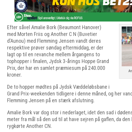
Efter såvel Amalie Bork (Beaumont Hanover)
med Morten Friis og Another C N (Buvetier
d’Aunou) med Flemming Jensen vandt deres
respektive prøver søndag eftermiddag, er der
lagt op til en revanche mellem årgangens to
tophopper i finalen, Jydsk 3-årings Hoppe Grand
Prix, der har en samlet præmiesum på 240.000
Am
kroner.
De to hopper mødtes på Jydsk Væddeløbsbane i
Grand Prix-weekenden tidligere i denne måned, og her va
Flemming Jensen på en stærk afslutning.
Amalie Bork var dog stor i nederlaget, idet den sad i døden
meter fra mål så den ud til at have sejren på gaflen, da de
rygkørte Another CN.