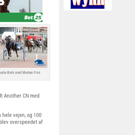
alie Bork med Morten Friis
ndt Another CN med
s hele vejen, og 100
n blev overspeedet af