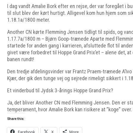
I dag vandt Amalie Bork efter en rejse, der var foregået i
til slut blev der kørt hurtigt. Alligevel kom hun hjem som si
1.18.1a/1800 meter.
Another CN kørte Flemming Jensen tidligt til spids, og van
1.17.7a/1800 m – Bjørn Goop-trænede Aparte med Flemming
startede for anden gang i karrieren, afsluttede flot til ande
givet være forbedret til Hoppe Grand Prix’et – alene det, at
banen rundt!
Den tredje afdelingsvinder var Frantz Praem-trænede A’Iv
Kjær, der gik den tunge vej og sejrede rimeligt sikkert i 1.
Et vinderbud til Jydsk 3-årings Hoppe Grand Prix?
Ja, det bliver Another CN med Flemming Jensen. Den er sta
temperament, hvor Amalie Bork kan risikere at ”koge” over.
Share this:
Facebook
X
More