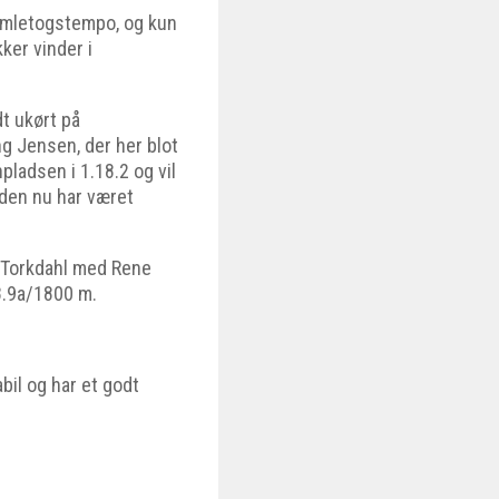
 bumletogstempo, og kun
kker vinder i
dt ukørt på
 Jensen, der her blot
npladsen i 1.18.2 og vil
 den nu har været
o Torkdahl med Rene
18.9a/1800 m.
bil og har et godt