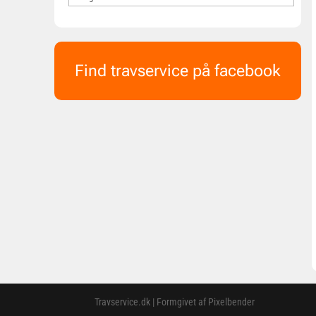
Find travservice på facebook
Travservice.dk | Formgivet af Pixelbender