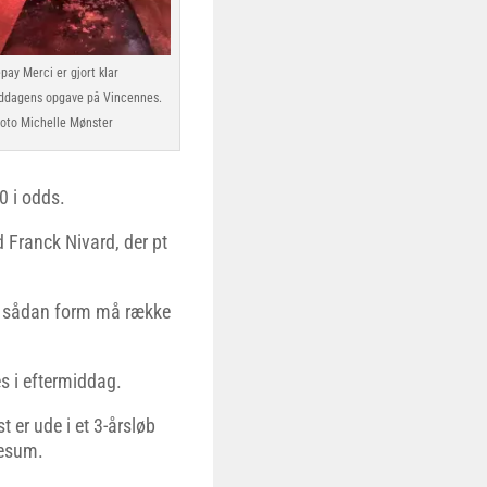
pay Merci er gjort klar
middagens opgave på Vincennes.
oto Michelle Mønster
0 i odds.
d Franck Nivard, der pt
en sådan form må række
s i eftermiddag.
er ude i et 3-årsløb
iesum.