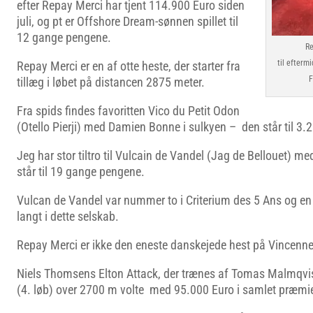
efter Repay Merci har tjent 114.900 Euro siden
juli, og pt er Offshore Dream-sønnen spillet til
12 gange pengene.
Re
til efter
Repay Merci er en af otte heste, der starter fra
F
tillæg i løbet på distancen 2875 meter.
Fra spids findes favoritten Vico du Petit Odon
(Otello Pierji) med Damien Bonne i sulkyen – den står til 3.2
Jeg har stor tiltro til Vulcain de Vandel (Jag de Bellouet) me
står til 19 gange pengene.
Vulcan de Vandel var nummer to i Criterium des 5 Ans og 
langt i dette selskab.
Repay Merci er ikke den eneste danskejede hest på Vincenne
Niels Thomsens Elton Attack, der trænes af Tomas Malmqvist 
(4. løb) over 2700 m volte med 95.000 Euro i samlet præm