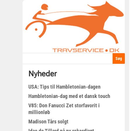
Nyheder
USA: Tips til Hambletonian-dagen
Hambletonian-dag med et dansk touch
V85: Don Fanucci Zet storfavorit i
millionløb
Madison Tårs solgt
Idao de Tillard på ny rekordjagt