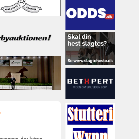
e
incennes, der køres