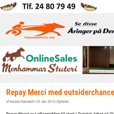
Repay Merci med outsiderchanc
af
Karsten Bønsdorf
|
25. dec 2014
|
Nyheder
Repay Merci er i eftermiddag til start i Quintet-løbet på V