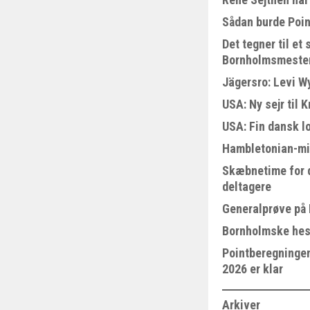
Sådan burde Poin
Det tegner til e
Bornholmsmeste
Jägersro: Levi W
USA: Ny sejr til 
USA: Fin dansk l
Hambletonian-mi
Skæbnetime for 
deltagere
Generalprøve på
Bornholmske hest
Pointberegningen
2026 er klar
Arkiver