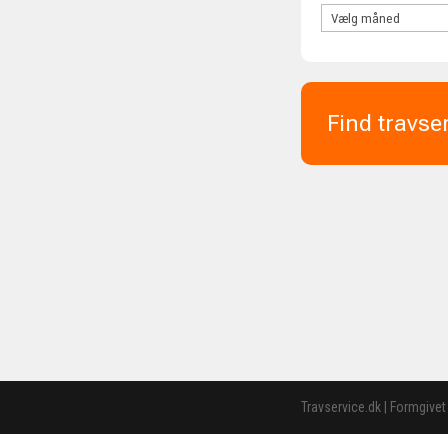
Find travse
Travservice.dk | Formgivet