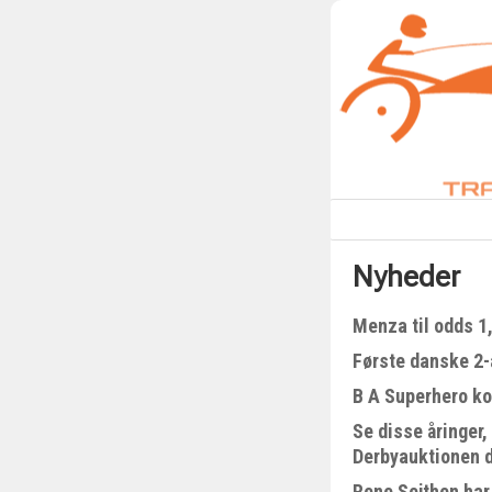
Nyheder
Menza til odds 1
Første danske 2-å
B A Superhero kom
Se disse åringer,
Derbyauktionen 
Rene Sejthen har 