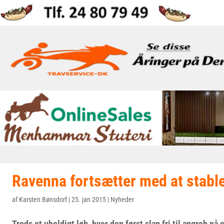
Ravenna fortsætter med at stabl
af
Karsten Bønsdorf
|
25. jan 2015
|
Nyheder
Trods et uheldigt løb, hvor den først slap fri til angreb på