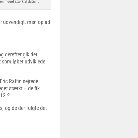
i en meget stærk afslutning
par udvendigt, men op ad
g derefter gik det
t som løbet udviklede
ric Raffin sejrede
get stærkt – de fik
.12.2.
, og de der fulgte det