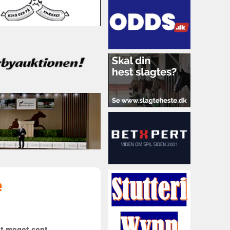
e
 et meget sent