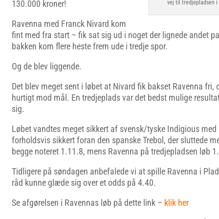
130.000 kroner!
vej til tredjepladsen 
Ravenna med Franck Nivard kom
fint med fra start – fik sat sig ud i noget der lignede andet 
bakken kom flere heste frem ude i tredje spor.
Og de blev liggende.
Det blev meget sent i løbet at Nivard fik bakset Ravenna fri, o
hurtigt mod mål. En tredjeplads var det bedst mulige resulta
sig.
Løbet vandtes meget sikkert af svensk/tyske Indigious med E
forholdsvis sikkert foran den spanske Trebol, der sluttede me
begge noteret 1.11.8, mens Ravenna på tredjepladsen løb 1
Tidligere på søndagen anbefalede vi at spille Ravenna i Plads
råd kunne glæde sig over et odds på 4.40.
Se afgørelsen i Ravennas løb på dette link –
klik her