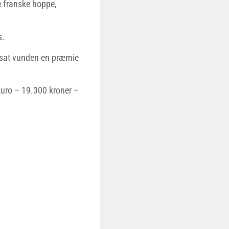
e franske hoppe,
s.
rtsat vunden en præmie
uro – 19.300 kroner –