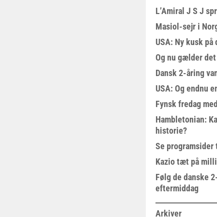
L’Amiral J S J sp
Masiol-sejr i Nor
USA: Ny kusk på
Og nu gælder det
Dansk 2-åring van
USA: Og endnu en
Fynsk fredag med
Hambletonian: Ka
historie?
Se programsider 
Kazio tæt på milli
Følg de danske 2-
eftermiddag
Arkiver