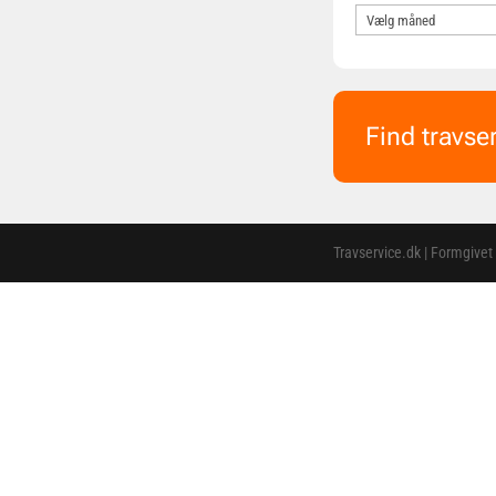
Find travse
Travservice.dk | Formgivet