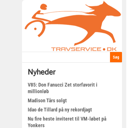
Nyheder
V85: Don Fanucci Zet storfavorit i
millionløb
Madison Tårs solgt
Idao de Tillard på ny rekordjagt
Nu fire heste inviteret til VM-løbet på
Yonkers