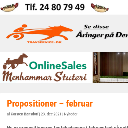
Propositioner – februar
af
Karsten Bønsdorf
|
23. dec 2021
|
Nyheder
Nu er propositionerne for løbsdagene i februar lagt på net