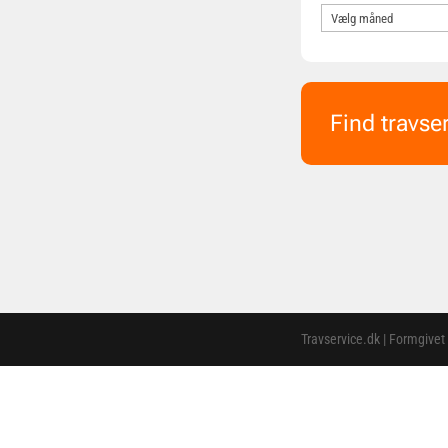
Find travse
Travservice.dk | Formgivet