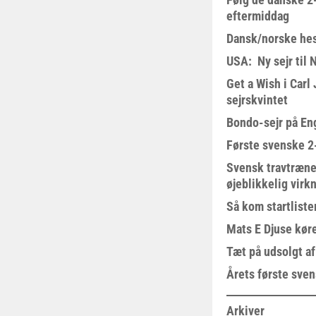
eftermiddag
Dansk/norske hes
USA: Ny sejr til 
Get a Wish i Car
sejrskvintet
Bondo-sejr på En
Første svenske 2-
Svensk travtræne
øjeblikkelig virk
Så kom startliste
Mats E Djuse køre
Tæt på udsolgt af
Årets første sven
Arkiver