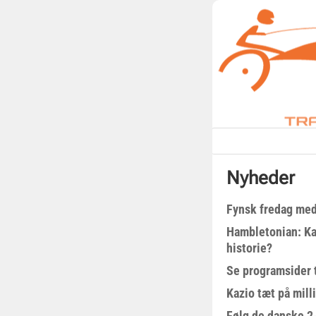
Nyheder
Fynsk fredag med
Hambletonian: Ka
historie?
Se programsider 
Kazio tæt på milli
Følg de danske 2-