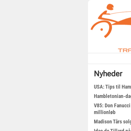
Nyheder
USA: Tips til Ha
Hambletonian-da
V85: Don Fanucci 
millionløb
Madison Tårs sol
Idao de Tillard på