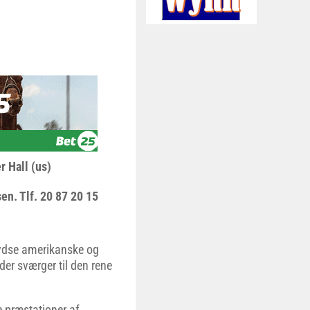
r Hall (us)
en. Tlf. 20 87 20 15
rydse amerikanske og
 der sværger til den rene
e præstationer af