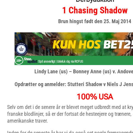
1 Chasing Shadow
Brun hingst født den 25.
Maj 2014
Lindy Lane (us) – Bonney Anne (us) v. Andove
Opdrætter og anmelder: Stutteri Shadow v Niels J Jens
100% USA
Selv om det i de senere år er blevet meget udbredt med at k
franske blodlinjer, så er der fortsat de hesteejere og trænere,
amerikanske traver.
Inden for de seneste år har vi da også set nogle fremragend