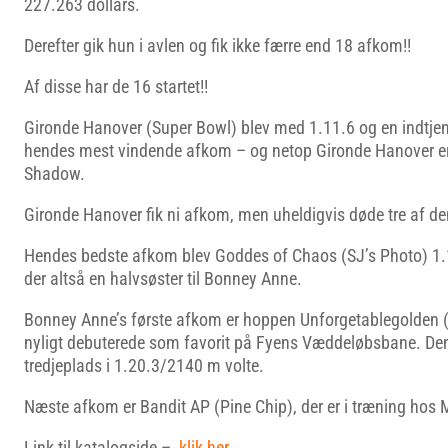
227.263 dollars.
Derefter gik hun i avlen og fik ikke færre end 18 afkom!!
Af disse har de 16 startet!!
Gironde Hanover (Super Bowl) blev med 1.11.6 og en indtje
hendes mest vindende afkom – og netop Gironde Hanover er
Shadow.
Gironde Hanover fik ni afkom, men uheldigvis døde tre af d
Hendes bedste afkom blev Goddes of Chaos (SJ’s Photo) 1.1
der altså en halvsøster til Bonney Anne.
Bonney Anne’s første afkom er hoppen Unforgetablegolden (
nyligt debuterede som favorit på Fyens Væddeløbsbane. Den
tredjeplads i 1.20.3/2140 m volte.
Næste afkom er Bandit AP (Pine Chip), der er i træning hos M
Link til katalogside –
klik her