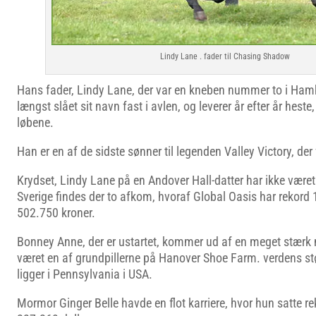
Lindy Lane . fader til Chasing Shadow
Hans fader, Lindy Lane, der var en kneben nummer to i Hamb
længst slået sit navn fast i avlen, og leverer år efter år heste
løbene.
Han er en af de sidste sønner til legenden Valley Victory, der f
Krydset, Lindy Lane på en Andover Hall-datter har ikke være
Sverige findes der to afkom, hvoraf Global Oasis har rekord 1
502.750 kroner.
Bonney Anne, der er ustartet, kommer ud af en meget stærk m
været en af grundpillerne på Hanover Shoe Farm. verdens stør
ligger i Pennsylvania i USA.
Mormor Ginger Belle havde en flot karriere, hvor hun satte re