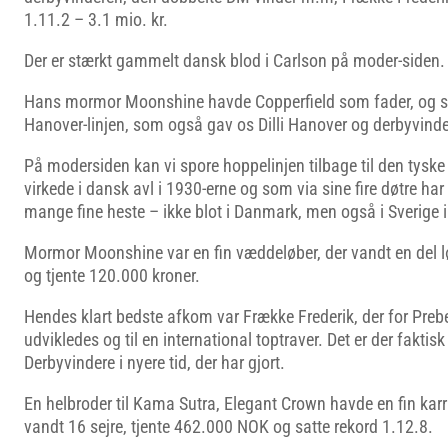
1.11.2 – 3.1 mio. kr.
Der er stærkt gammelt dansk blod i Carlson på moder-siden.
Hans mormor Moonshine havde Copperfield som fader, og så er
Hanover-linjen, som også gav os Dilli Hanover og derbyvind
På modersiden kan vi spore hoppelinjen tilbage til den tysk
virkede i dansk avl i 1930-erne og som via sine fire døtre h
mange fine heste – ikke blot i Danmark, men også i Sverige i
Mormor Moonshine var en fin væddeløber, der vandt en del lø
og tjente 120.000 kroner.
Hendes klart bedste afkom var Frække Frederik, der for Pre
udvikledes og til en international toptraver. Det er der faktis
Derbyvindere i nyere tid, der har gjort.
En helbroder til Kama Sutra, Elegant Crown havde en fin karr
vandt 16 sejre, tjente 462.000 NOK og satte rekord 1.12.8.