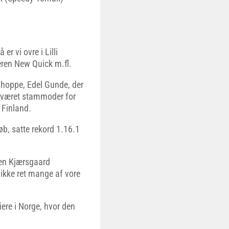
 vi ovre i Lilli
eren New Quick m.fl.
e hoppe, Edel Gunde, der
ar været stammoder for
 Finland.
b, satte rekord 1.16.1
ben Kjærsgaard
k ikke ret mange af vore
iere i Norge, hvor den