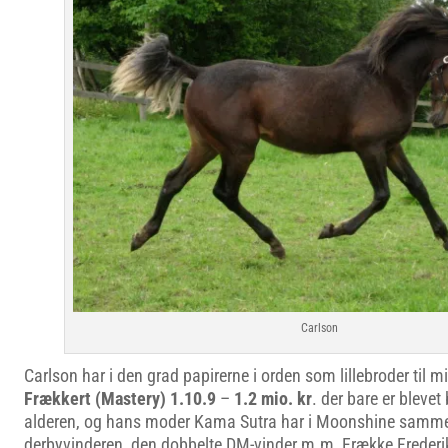
Carlson
Carlson har i den grad papirerne i orden som lillebroder til 
Frækkert (Mastery) 1.10.9
–
1.2 mio. kr
. der bare er bleve
alderen, og hans moder Kama Sutra har i Moonshine sam
derbyvinderen, den dobbelte DM-vinder m.m, Frække Frederi