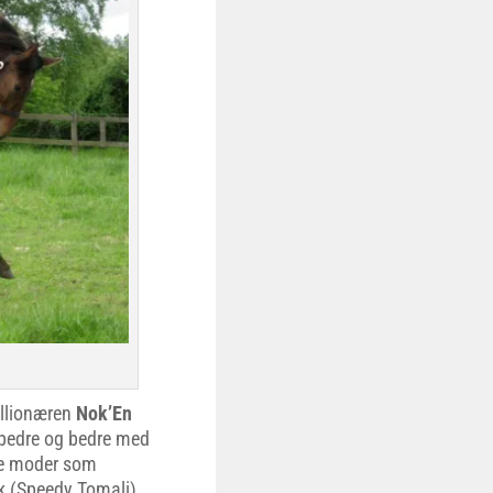
millionæren
Nok’En
t bedre og bedre med
me moder som
k (Speedy Tomali)