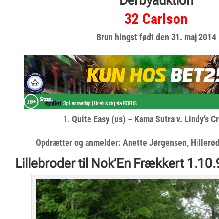
Derbyauktion
32 Carlson
Brun hingst født den 31. maj 2014
Quite Easy (us) – Kama Sutra v. Lindy’s C
Opdrætter og anmelder: Anette Jørgensen, Hillerød
Lillebroder til Nok’En Frækkert 1.10.9