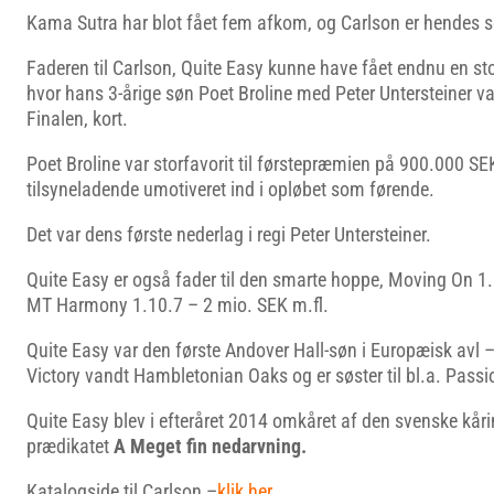
Kama Sutra har blot fået fem afkom, og Carlson er hendes s
Faderen til Carlson, Quite Easy kunne have fået endnu en sto
hvor hans 3-årige søn Poet Broline med Peter Untersteiner var
Finalen, kort.
Poet Broline var storfavorit til førstepræmien på 900.000 S
tilsyneladende umotiveret ind i opløbet som førende.
Det var dens første nederlag i regi Peter Untersteiner.
Quite Easy er også fader til den smarte hoppe, Moving On 1
MT Harmony 1.10.7 – 2 mio. SEK m.fl.
Quite Easy var den første Andover Hall-søn i Europæisk avl 
Victory vandt Hambletonian Oaks og er søster til bl.a. Passi
Quite Easy blev i efteråret 2014 omkåret af den svenske kå
prædikatet
A Meget fin nedarvning.
Katalogside til Carlson –
klik her