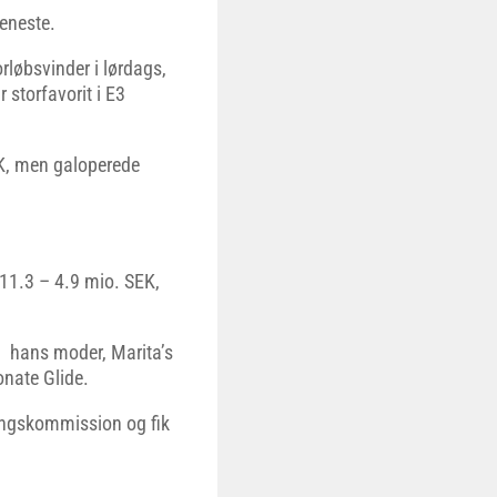
eneste.
rløbsvinder i lørdags,
 storfavorit i E3
EK, men galoperede
.11.3 – 4.9 mio. SEK,
– hans moder, Marita’s
onate Glide.
ringskommission og fik