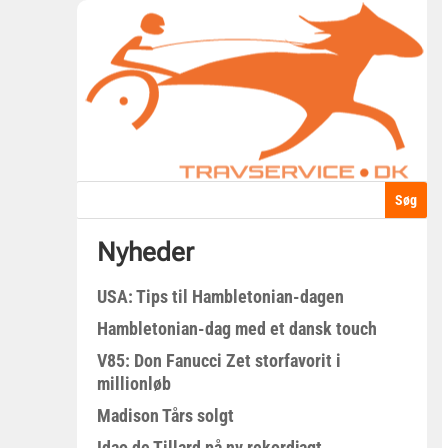
Nyheder
USA: Tips til Hambletonian-dagen
Hambletonian-dag med et dansk touch
V85: Don Fanucci Zet storfavorit i
millionløb
Madison Tårs solgt
Idao de Tillard på ny rekordjagt