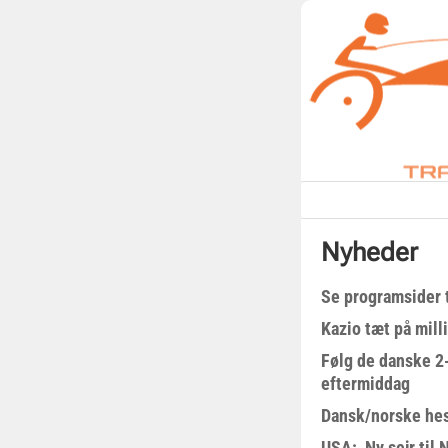
Nyheder
Se programsider 
Kazio tæt på milli
Følg de danske 2-
eftermiddag
Dansk/norske hes
USA: Ny sejr til 