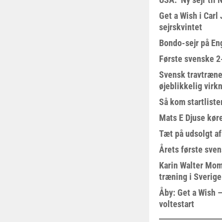
Get a Wish i Car
sejrskvintet
Bondo-sejr på En
Første svenske 2-
Svensk travtræne
øjeblikkelig virk
Så kom startliste
Mats E Djuse køre
Tæt på udsolgt af
Årets første sven
Karin Walter Mom
træning i Sverige
Åby: Get a Wish –
voltestart