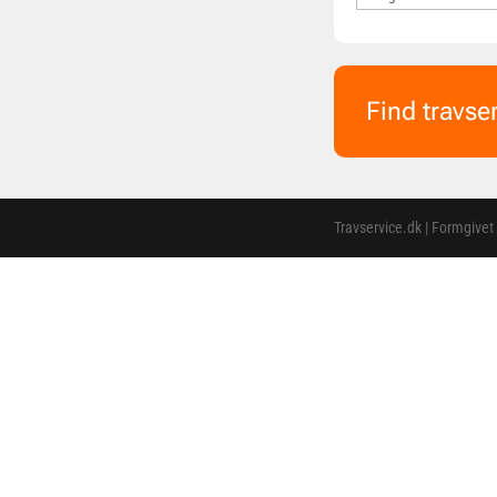
Find travse
Travservice.dk | Formgivet