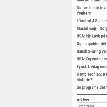
Nu fire heste invi
Yonkers
L’Amiral J S J sp
Masiol-sejr i Nor
USA: Ny kusk på
Og nu gælder det
Dansk 2-åring van
USA: Og endnu en
Fynsk fredag med
Hambletonian: Ka
historie?
Se programsider 
Arkiver