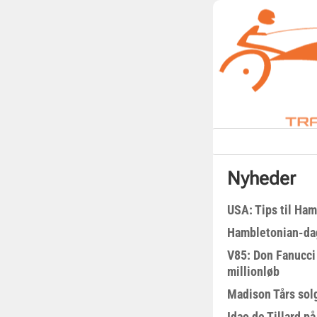
Nyheder
USA: Tips til Ha
Hambletonian-da
V85: Don Fanucci 
millionløb
Madison Tårs sol
Idao de Tillard på