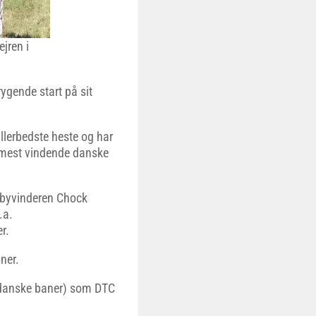
jren i
ygende start på sit
llerbedste heste og har
en mest vindende danske
erbyvinderen Chock
.a.
r.
ner.
 danske baner) som DTC