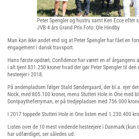
Peter Spengler og hustru samt Ken Ecce efter se
JVB 4 års Grand Prix Foto: Ole Hindby
Man kan ikke andet end sig at Peter Spengler har fået en forr
engagement i dansk travsport.
Hans første opdræt, Confidence har været en af årgangens a
i alt tjent 831.250 kroner hvad der gør Peter Spengler til d
hesteejer i 2018.
På andenpladsen følger Stald Søndergaard, der bl.a. ejer d
Nock, med 805.100 kroner, mens Stutteri Hole in One med bl
Dontpaytheferryman, er på tredjepladsen med 756.000 krone
I 2017 toppede Stutteri Hole in One listen med 1.230.400 kro
Listen over de 10 mest vindende hesteejere i Danmark (kun
har udfærdiget, ser således ud: