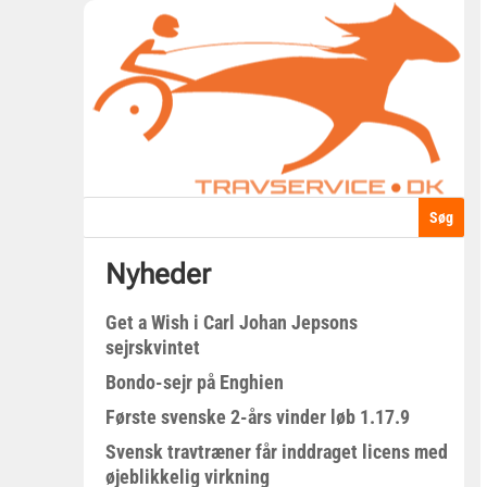
Nyheder
Get a Wish i Carl Johan Jepsons
sejrskvintet
Bondo-sejr på Enghien
Første svenske 2-års vinder løb 1.17.9
Svensk travtræner får inddraget licens med
øjeblikkelig virkning