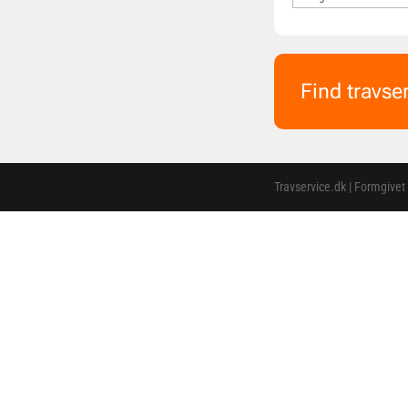
Find travse
Travservice.dk | Formgivet