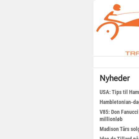
Nyheder
USA: Tips til Ha
Hambletonian-da
V85: Don Fanucci 
millionløb
Madison Tårs sol
Idao de Tillard på