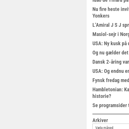
Nu fire heste invi
Yonkers
L’Amiral J S J sp
Masiol-sejr i Nor
USA: Ny kusk på
Og nu gælder det
Dansk 2-åring van
USA: Og endnu en
Fynsk fredag med
Hambletonian: Ka
historie?
Se programsider 
Arkiver