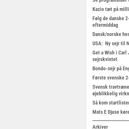
Kazio tæt på milli
Følg de danske 2-
eftermiddag
Dansk/norske hes
USA: Ny sejr til 
Get a Wish i Car
sejrskvintet
Bondo-sejr på En
Første svenske 2-
Svensk travtræne
øjeblikkelig virk
Så kom startliste
Mats E Djuse køre
Arkiver