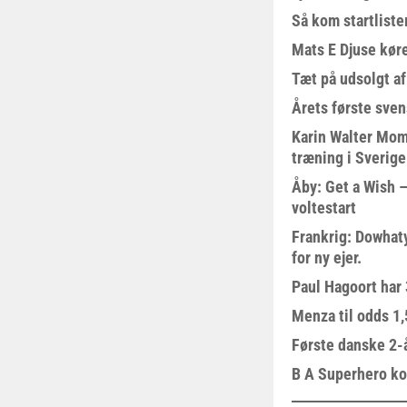
Så kom startliste
Mats E Djuse køre
Tæt på udsolgt af
Årets første sven
Karin Walter Mom
træning i Sverige
Åby: Get a Wish –
voltestart
Frankrig: Dowhat
for ny ejer.
Paul Hagoort har 
Menza til odds 1
Første danske 2-å
B A Superhero kom