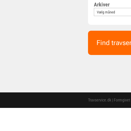
Arkiver
Find travse
Travservice.dk | Formgivet