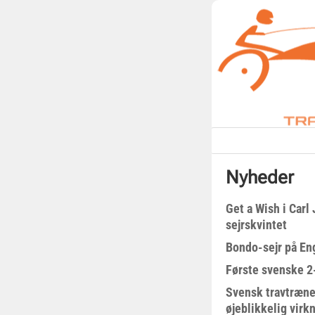
Nyheder
Get a Wish i Car
sejrskvintet
Bondo-sejr på En
Første svenske 2-
Svensk travtræne
øjeblikkelig virk