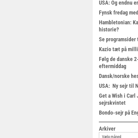
USA: Og endnu en
Fynsk fredag med
Hambletonian: Ka
historie?
Se programsider 
Kazio tæt på milli
Følg de danske 2-
eftermiddag
Dansk/norske hes
USA: Ny sejr til 
Get a Wish i Car
sejrskvintet
Bondo-sejr på En
Arkiver