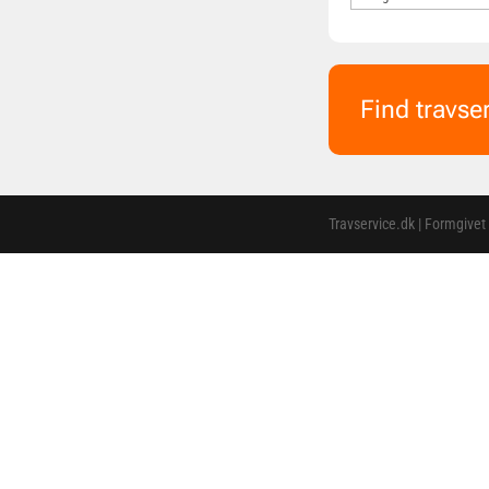
Find travse
Travservice.dk | Formgivet