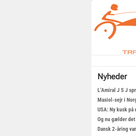
Nyheder
L’Amiral J S J sp
Masiol-sejr i Nor
USA: Ny kusk på
Og nu gælder det
Dansk 2-åring van