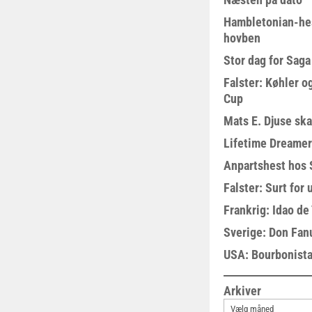
Hambletonian-he
hovben
Stor dag for Sag
Falster: Køhler o
Cup
Mats E. Djuse ska
Lifetime Dreamer
Anpartshest hos 
Falster: Surt for
Frankrig: Idao de 
Sverige: Don Fanu
USA: Bourbonista
Arkiver