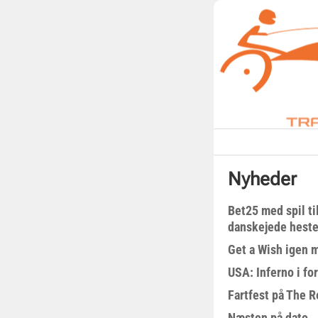
Nyheder
Bet25 med spil t
danskejede heste 
Get a Wish igen 
USA: Inferno i fo
Fartfest på The R
Næsten på dato