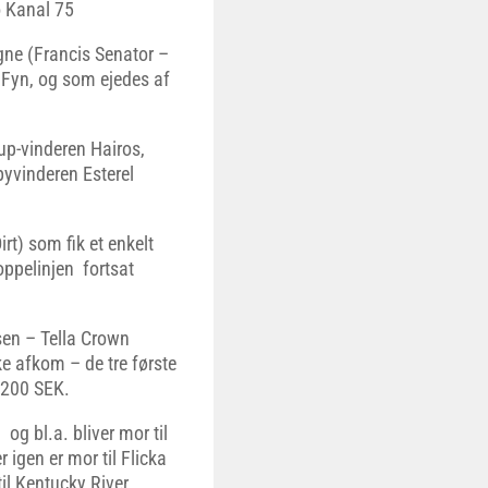
o Kanal 75
igne (Francis Senator –
 Fyn, og som ejedes af
up-vinderen Hairos,
byvinderen Esterel
rt) som fik et enkelt
oppelinjen fortsat
sen – Tella Crown
ke afkom – de tre første
4.200 SEK.
og bl.a. bliver mor til
igen er mor til Flicka
il Kentucky River.