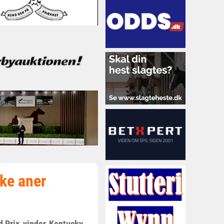
ke aner
d Prix-vinder, Kentucky