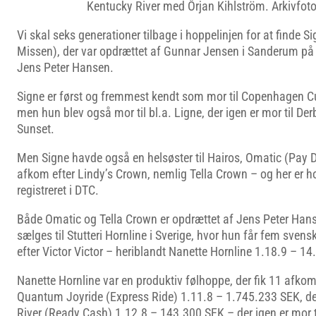
Kentucky River med Ôrjan Kihlström. Arkivfot
Vi skal seks generationer tilbage i hoppelinjen for at finde S
Missen), der var opdrættet af Gunnar Jensen i Sanderum på
Jens Peter Hansen.
Signe er først og fremmest kendt som mor til Copenhagen C
men hun blev også mor til bl.a. Ligne, der igen er mor til Der
Sunset.
Men Signe havde også en helsøster til Hairos, Omatic (Pay Di
afkom efter Lindy’s Crown, nemlig Tella Crown – og her er h
registreret i DTC.
Både Omatic og Tella Crown er opdrættet af Jens Peter Han
sælges til Stutteri Hornline i Sverige, hvor hun får fem svens
efter Victor Victor – heriblandt Nanette Hornline 1.18.9 – 1
Nanette Hornline var en produktiv følhoppe, der fik 11 afkom 
Quantum Joyride (Express Ride) 1.11.8 – 1.745.233 SEK, der 
River (Ready Cash) 1.12.8 – 143.300 SEK – der igen er mor t