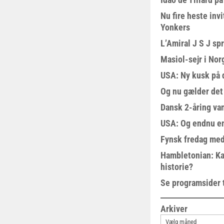
Nu fire heste invi
Yonkers
L’Amiral J S J sp
Masiol-sejr i Nor
USA: Ny kusk på
Og nu gælder det
Dansk 2-åring van
USA: Og endnu en
Fynsk fredag med
Hambletonian: Ka
historie?
Se programsider 
Arkiver