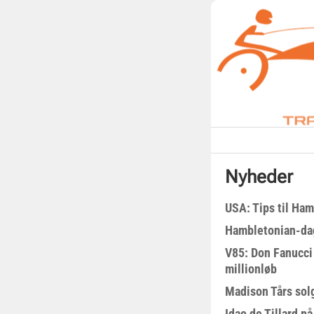
Nyheder
USA: Tips til Ha
Hambletonian-da
V85: Don Fanucci 
millionløb
Madison Tårs sol
Idao de Tillard på