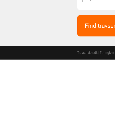
Find travse
Travservice.dk | Formgivet