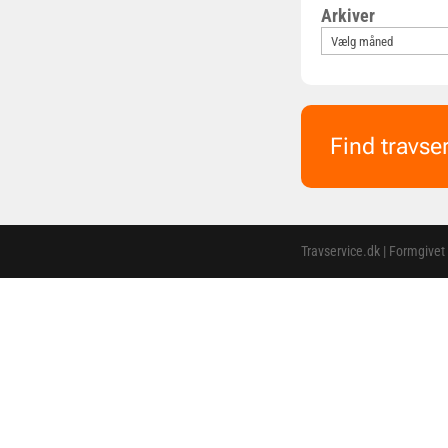
Arkiver
Find travse
Travservice.dk | Formgivet