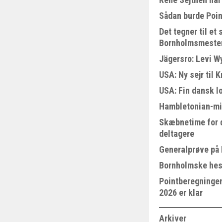
Sådan burde Poin
Det tegner til e
Bornholmsmeste
Jägersro: Levi W
USA: Ny sejr til 
USA: Fin dansk l
Hambletonian-mi
Skæbnetime for 
deltagere
Generalprøve på
Bornholmske hest
Pointberegningen
2026 er klar
Arkiver