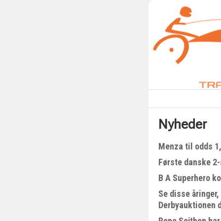
Nyheder
Menza til odds 1
Første danske 2-å
B A Superhero kom
Se disse åringer,
Derbyauktionen 
Rene Sejthen har 