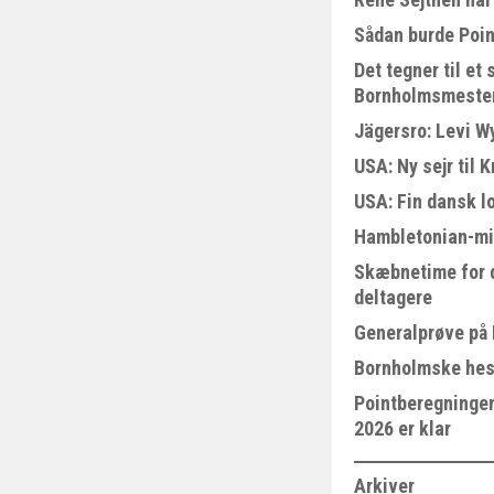
Sådan burde Poin
Det tegner til e
Bornholmsmeste
Jägersro: Levi W
USA: Ny sejr til 
USA: Fin dansk l
Hambletonian-mi
Skæbnetime for 
deltagere
Generalprøve på
Bornholmske hest
Pointberegningen
2026 er klar
Arkiver