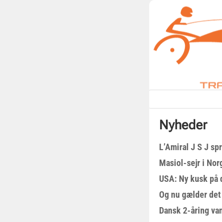
Nyheder
L’Amiral J S J sp
Masiol-sejr i Nor
USA: Ny kusk på
Og nu gælder det
Dansk 2-åring van