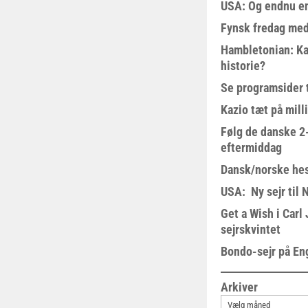
USA: Og endnu en
Fynsk fredag med
Hambletonian: Ka
historie?
Se programsider 
Kazio tæt på milli
Følg de danske 2-
eftermiddag
Dansk/norske hes
USA: Ny sejr til 
Get a Wish i Car
sejrskvintet
Bondo-sejr på En
Arkiver