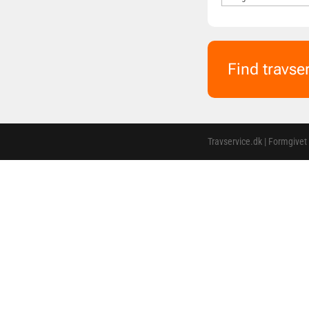
Find travse
Travservice.dk | Formgivet