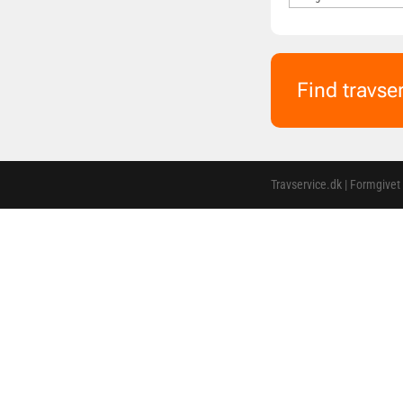
Find travse
Travservice.dk | Formgivet