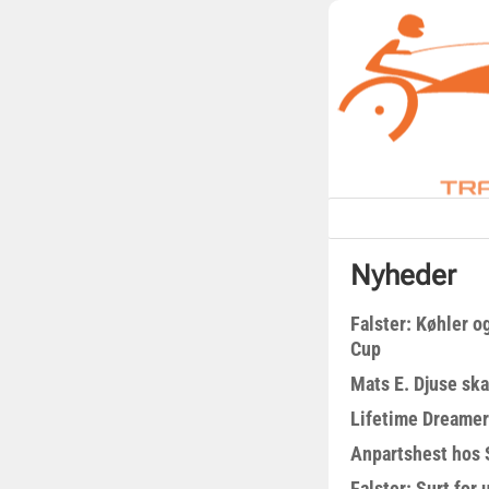
Nyheder
Falster: Køhler o
Cup
Mats E. Djuse ska
Lifetime Dreamer
Anpartshest hos 
Falster: Surt for