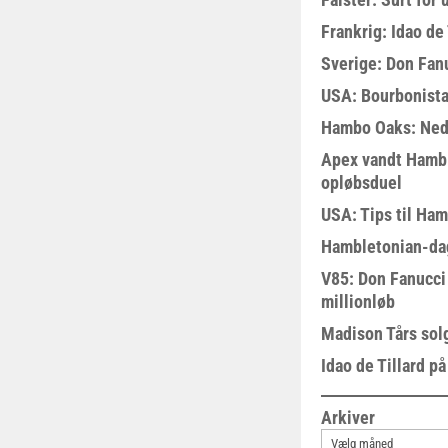
Frankrig: Idao de 
Sverige: Don Fanu
USA: Bourbonista
Hambo Oaks: Nedt
Apex vandt Hambl
opløbsduel
USA: Tips til Ha
Hambletonian-da
V85: Don Fanucci 
millionløb
Madison Tårs sol
Idao de Tillard på
Arkiver