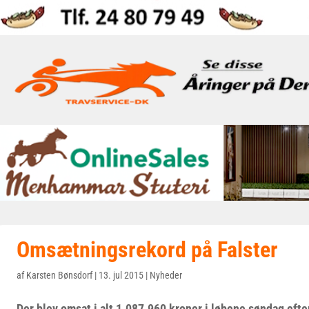
Omsætningsrekord på Falster
af
Karsten Bønsdorf
|
13. jul 2015
|
Nyheder
Der blev omsat i alt 1.087.960 kroner i løbene søndag eft