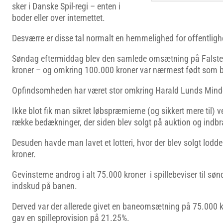
sker i Danske Spil-regi – enten i
boder eller over internettet.
Desværre er disse tal normalt en hemmelighed for offentlig
Søndag eftermiddag blev den samlede omsætning på Falste
kroner – og omkring 100.000 kroner var nærmest født som
Opfindsomheden har været stor omkring Harald Lunds Mind
Ikke blot fik man sikret løbspræmierne (og sikkert mere til) v
række bedækninger, der siden blev solgt på auktion og indbr
Desuden havde man lavet et lotteri, hvor der blev solgt lodde
kroner.
Gevinsterne androg i alt 75.000 kroner i spillebeviser til søn
indskud på banen.
Derved var der allerede givet en baneomsætning på 75.000 
gav en spilleprovision på 21.25%.