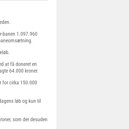
heden.
r-banen 1.097.960
 baneomsætning.
eløb.
ed at få doneret en
agte 64.000 kroner.
r for cirka 150.000
dagens løb og kun til
kroner, som der desuden