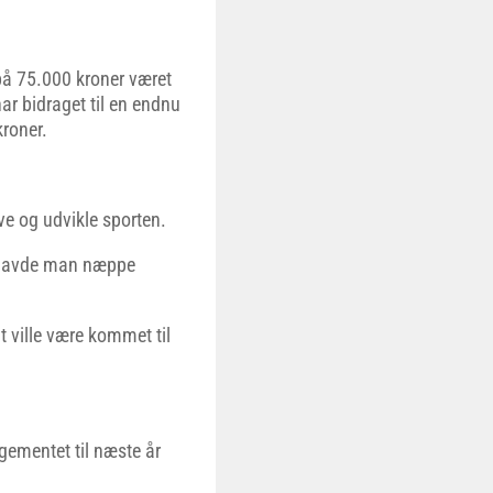
på 75.000 kroner været
ar bidraget til en endnu
roner.
ve og udvikle sporten.
n havde man næppe
 ville være kommet til
gementet til næste år