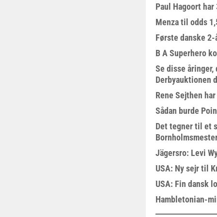
Paul Hagoort har 
Menza til odds 1
Første danske 2-å
B A Superhero kom
Se disse åringer,
Derbyauktionen d
Rene Sejthen har f
Sådan burde Poin
Det tegner til e
Bornholmsmeste
Jägersro: Levi W
USA: Ny sejr til 
USA: Fin dansk l
Hambletonian-mi