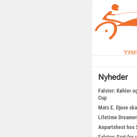
Nyheder
Falster: Køhler o
Cup
Mats E. Djuse ska
Lifetime Dreamer
Anpartshest hos 
Falster: Surt for