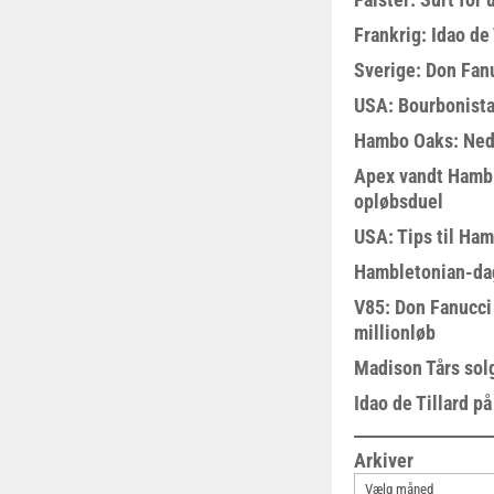
Frankrig: Idao de 
Sverige: Don Fanu
USA: Bourbonista
Hambo Oaks: Nedt
Apex vandt Hambl
opløbsduel
USA: Tips til Ha
Hambletonian-da
V85: Don Fanucci 
millionløb
Madison Tårs sol
Idao de Tillard på
Arkiver