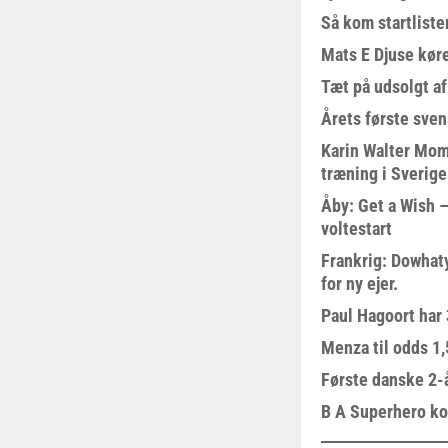
Så kom startliste
Mats E Djuse køre
Tæt på udsolgt af
Årets første sven
Karin Walter Mom
træning i Sverige
Åby: Get a Wish –
voltestart
Frankrig: Dowhat
for ny ejer.
Paul Hagoort har 
Menza til odds 1
Første danske 2-å
B A Superhero kom