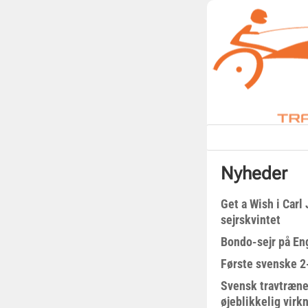
Nyheder
Get a Wish i Car
sejrskvintet
Bondo-sejr på En
Første svenske 2-
Svensk travtræne
øjeblikkelig virk