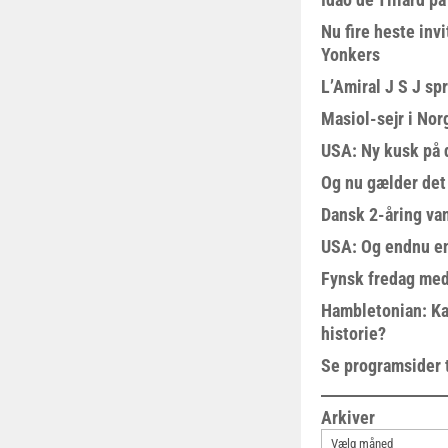
Nu fire heste invi
Yonkers
L’Amiral J S J sp
Masiol-sejr i Nor
USA: Ny kusk på
Og nu gælder det
Dansk 2-åring van
USA: Og endnu en
Fynsk fredag med
Hambletonian: Ka
historie?
Se programsider 
Arkiver