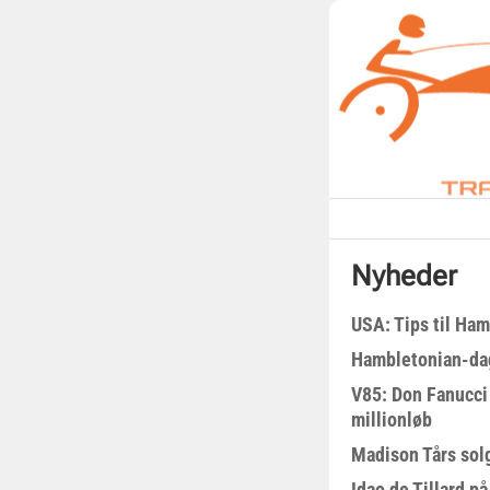
Nyheder
USA: Tips til Ha
Hambletonian-da
V85: Don Fanucci 
millionløb
Madison Tårs sol
Idao de Tillard på