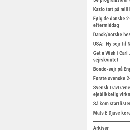
Kazio tæt på milli
Følg de danske 2-
eftermiddag
Dansk/norske hes
USA: Ny sejr til 
Get a Wish i Car
sejrskvintet
Bondo-sejr på En
Første svenske 2-
Svensk travtræne
øjeblikkelig virk
Så kom startliste
Mats E Djuse køre
Arkiver