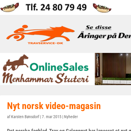
Nyt norsk video-magasin
af
Karsten Bønsdorf
|
7. mar 2015
|
Nyheder
Det norske fagblad, Trav og Galoppnyt har lanceret et nyt 