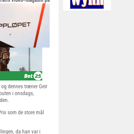
 og dennes træner Geir
buten i onsdags,
lden.
Prix som de store mål
ingen, da han var i