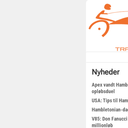
Nyheder
Apex vandt Hambl
opløbsduel
USA: Tips til Ha
Hambletonian-da
V85: Don Fanucci 
millionløb