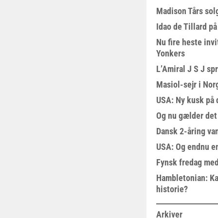
Madison Tårs sol
Idao de Tillard på
Nu fire heste invi
Yonkers
L’Amiral J S J sp
Masiol-sejr i Nor
USA: Ny kusk på
Og nu gælder det
Dansk 2-åring van
USA: Og endnu en
Fynsk fredag med
Hambletonian: Ka
historie?
Arkiver