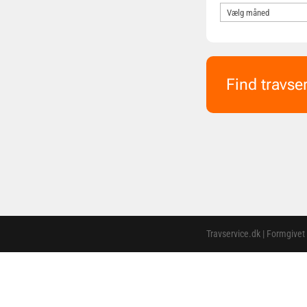
Find travse
Travservice.dk | Formgivet