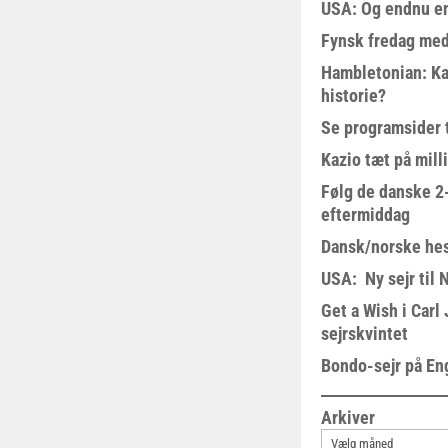
USA: Og endnu en
Fynsk fredag med
Hambletonian: Ka
historie?
Se programsider 
Kazio tæt på milli
Følg de danske 2-
eftermiddag
Dansk/norske hes
USA: Ny sejr til 
Get a Wish i Car
sejrskvintet
Bondo-sejr på En
Arkiver