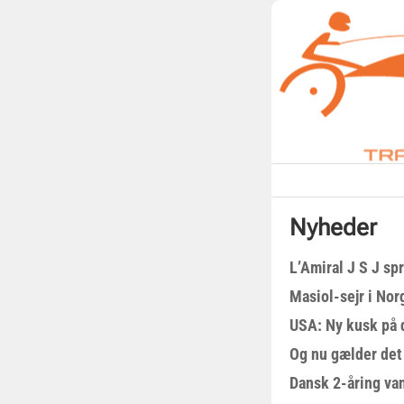
Nyheder
L’Amiral J S J sp
Masiol-sejr i Nor
USA: Ny kusk på
Og nu gælder det
Dansk 2-åring van