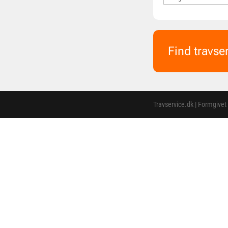
Find travse
Travservice.dk | Formgivet