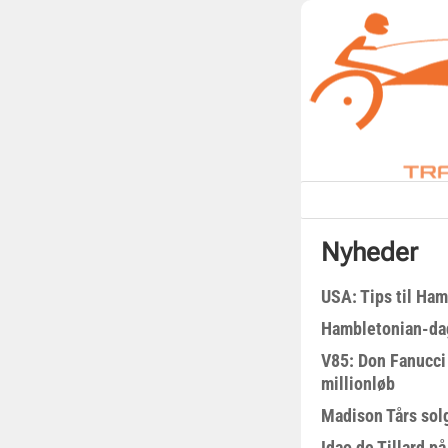
Nyheder
USA: Tips til Ha
Hambletonian-da
V85: Don Fanucci 
millionløb
Madison Tårs sol
Idao de Tillard på