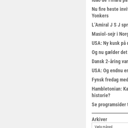
Nu fire heste invi
Yonkers
L’Amiral J S J sp
Masiol-sejr i Nor
USA: Ny kusk på
Og nu gælder det
Dansk 2-åring van
USA: Og endnu en
Fynsk fredag med
Hambletonian: Ka
historie?
Se programsider 
Arkiver