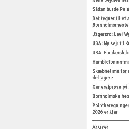
Sådan burde Poin
Det tegner til e
Bornholmsmeste
Jägersro: Levi W
USA: Ny sejr til 
USA: Fin dansk l
Hambletonian-mi
Skæbnetime for 
deltagere
Generalprøve på
Bornholmske hest
Pointberegningen
2026 er klar
Arkiver