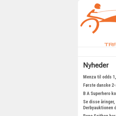
Nyheder
Menza til odds 1
Første danske 2-å
B A Superhero kom
Se disse åringer,
Derbyauktionen 
Rene Sejthen har 