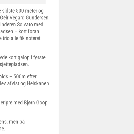
de sidste 500 meter og
 Geir Vegard Gundersen,
vinderen Solvato med
ladsen – kort foran
rio alle fik noteret
e kort galop i første
 sjettepladsen.
pids – 500m efter
lev afvist og Heiskanen
’Heripre med Bjørn Goop
dens, men på
ne.