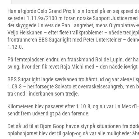
Han afgjorde Oslo Grand Prix til sin fordel på en sej speed 
sejrede i 1.11.9a/2100 m foran norske Support Justice med
der skyggede Univers de Pan i angrebet, mens Olympiatrav-
Veijo Heiskanen – efter flere trafikproblemer – nåede tredjep
frontrunneren BBS Sugarlight med Peter Untersteiner – denne t
1.12.0.
På femtepladsen endnu en franskmand Roi de Lupin, der havd
sving, hvor den fik revet Raja Michi med – den nåede iøvrigt
BBS Sugarlight lagde sædvanen tro hårdt ud og var alene i s
1.09.3 – her forsøgte Solvato et overraskelsesangreb, men b
trak ned i inderbanen som tredje.
Kilometeren blev passeret efter 1.10.8, og nu var Un Mec d
sendt frem udvendigt på den førende.
Det så ud til at Bjørn Goop havde styr på situationen fra dø
opløbshjørnet blev det til galop-og så var alle muligheder åb