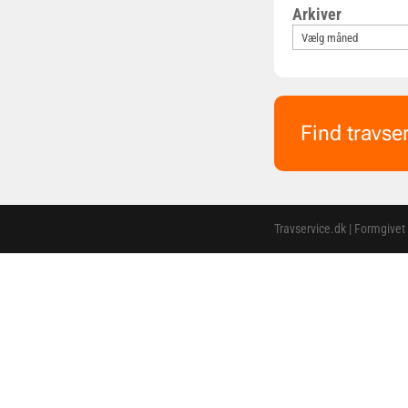
Arkiver
Find travse
Travservice.dk | Formgivet