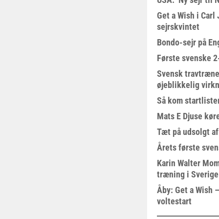
Get a Wish i Car
sejrskvintet
Bondo-sejr på En
Første svenske 2-
Svensk travtræne
øjeblikkelig virk
Så kom startliste
Mats E Djuse køre
Tæt på udsolgt af
Årets første sven
Karin Walter Mom
træning i Sverige
Åby: Get a Wish –
voltestart