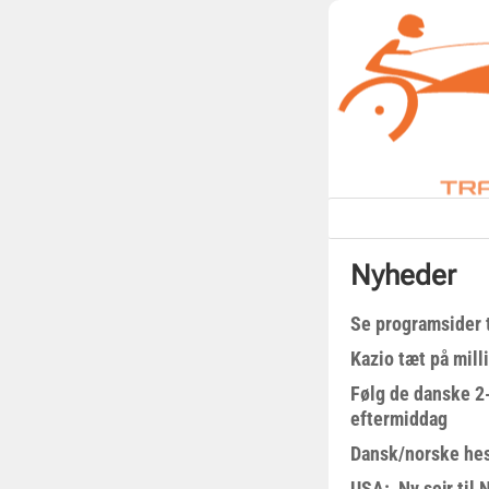
Nyheder
Se programsider 
Kazio tæt på milli
Følg de danske 2-
eftermiddag
Dansk/norske hes
USA: Ny sejr til 