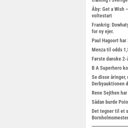
Åby: Get a Wish –
voltestart
Frankrig: Dowhat
for ny ejer.
Paul Hagoort har 
Menza til odds 1
Første danske 2-å
B A Superhero kom
Se disse åringer,
Derbyauktionen d
Rene Sejthen har f
Sådan burde Poin
Det tegner til e
Bornholmsmeste