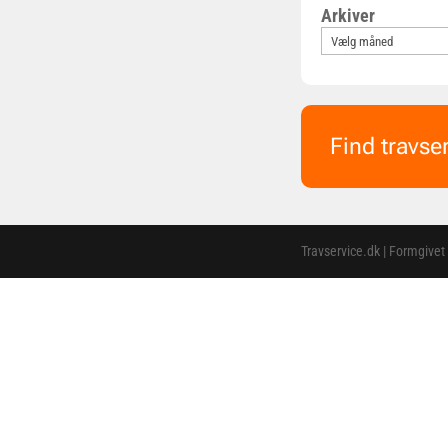
Arkiver
Find travse
Travservice.dk | Formgivet