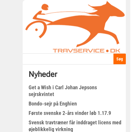
Nyheder
Get a Wish i Carl Johan Jepsons
sejrskvintet
Bondo-sejr på Enghien
Første svenske 2-års vinder løb 1.17.9
Svensk travtræner får inddraget licens med
øjeblikkelig virkning