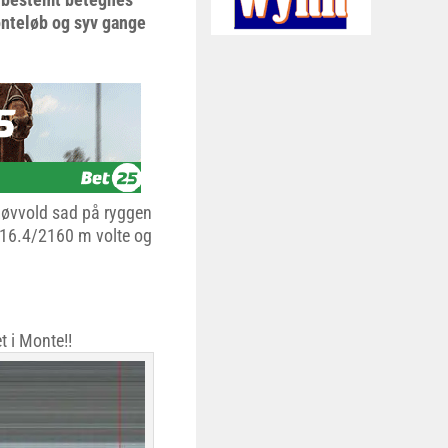
onteløb og syv gange
 Løvvold sad på ryggen
1.16.4/2160 m volte og
t i Monte!!