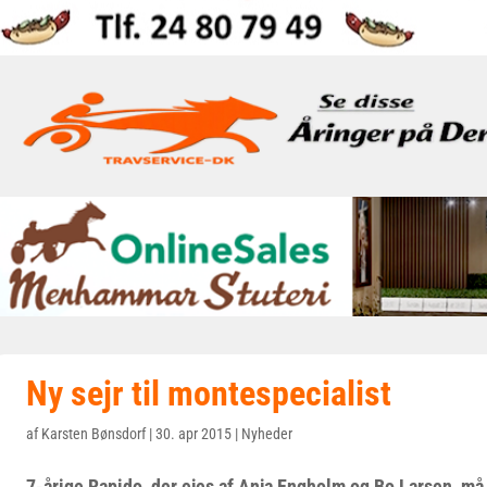
Ny sejr til montespecialist
af
Karsten Bønsdorf
|
30. apr 2015
|
Nyheder
7-årige Rapido, der ejes af Anja Engholm og Bo Larsen, m