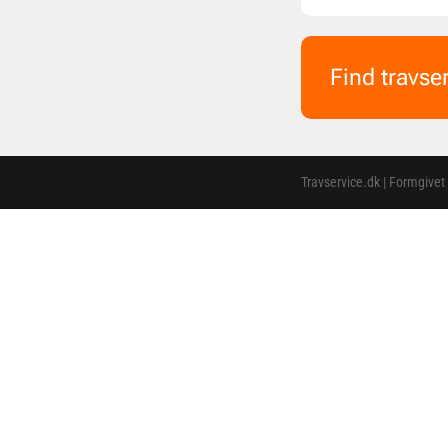
Find travse
Travservice.dk | Formgivet