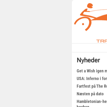
Nyheder
Get a Wish igen 
USA: Inferno i fo
Fartfest på The R
Næsten på dato
Hambletonian-he
hovben