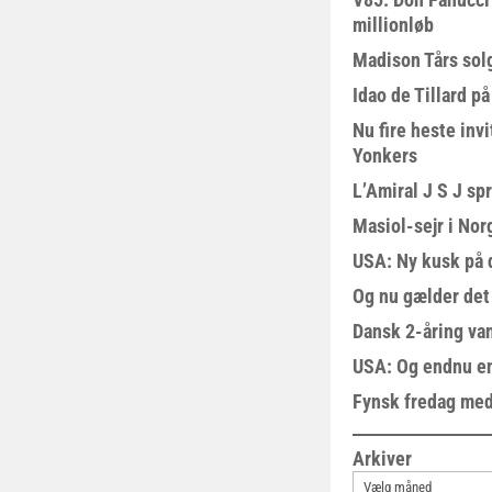
millionløb
Madison Tårs sol
Idao de Tillard på
Nu fire heste invi
Yonkers
L’Amiral J S J sp
Masiol-sejr i Nor
USA: Ny kusk på
Og nu gælder det
Dansk 2-åring van
USA: Og endnu en
Fynsk fredag med
Arkiver