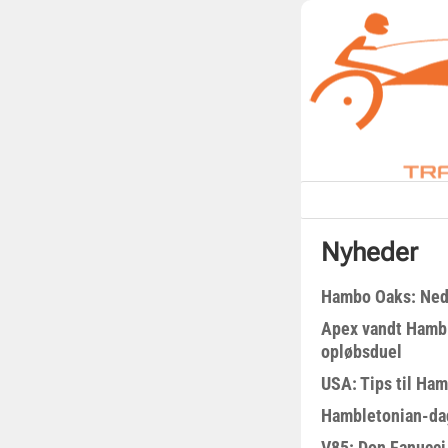
Nyheder
Hambo Oaks: Nedt
Apex vandt Hambl
opløbsduel
USA: Tips til Ha
Hambletonian-da
V85: Don Fanucci 