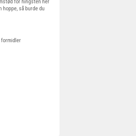
emstød for hingsten her
in hoppe, så burde du
 formidler