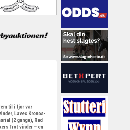
m til i fjor var
vinder, Lavec Kronos-
orial (2 gange), Red
ers Trot vinder – en