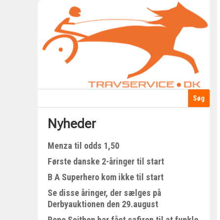
Nyheder
Menza til odds 1,50
Første danske 2-åringer til start
B A Superhero kom ikke til start
Se disse åringer, der sælges på
Derbyauktionen den 29.august
Rene Sejthen har fået safiren til at funkle