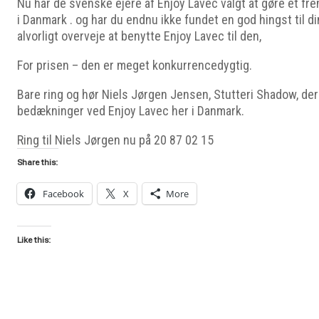
Nu har de svenske ejere af Enjoy Lavec valgt at gøre et fr
i Danmark . og har du endnu ikke fundet en god hingst til d
alvorligt overveje at benytte Enjoy Lavec til den,
For prisen – den er meget konkurrencedygtig.
Bare ring og hør Niels Jørgen Jensen, Stutteri Shadow, der
bedækninger ved Enjoy Lavec her i Danmark.
Ring til Niels Jørgen nu på 20 87 02 15
Share this:
Facebook
X
More
Like this: