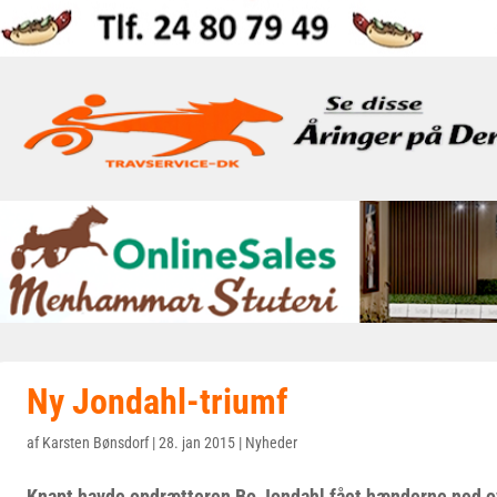
Ny Jondahl-triumf
af
Karsten Bønsdorf
|
28. jan 2015
|
Nyheder
Knapt havde opdrætteren Bo Jondahl fået hænderne ned o