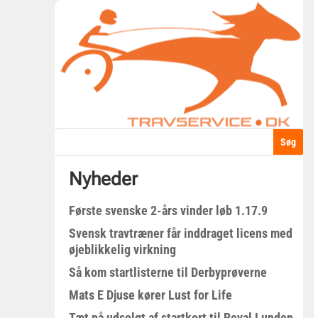
Nyheder
Første svenske 2-års vinder løb 1.17.9
Svensk travtræner får inddraget licens med
øjeblikkelig virkning
Så kom startlisterne til Derbyprøverne
Mats E Djuse kører Lust for Life
Tæt på udsolgt af startkort til Royal Lunden