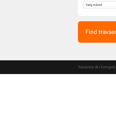
Find travse
Travservice.dk | Formgivet