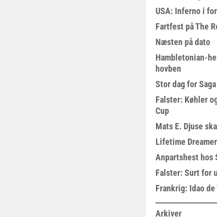
USA: Inferno i fo
Fartfest på The R
Næsten på dato
Hambletonian-he
hovben
Stor dag for Sag
Falster: Køhler o
Cup
Mats E. Djuse ska
Lifetime Dreamer
Anpartshest hos 
Falster: Surt for
Frankrig: Idao de 
Arkiver