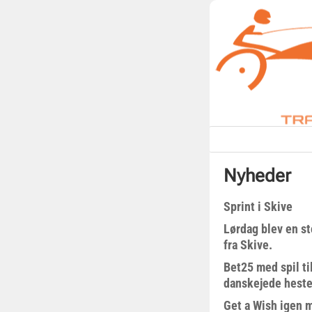
Nyheder
Sprint i Skive
Lørdag blev en st
fra Skive.
Bet25 med spil t
danskejede heste 
Get a Wish igen 